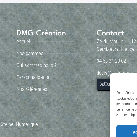
DMG Création
Contact
Accueil
ZA du Moulin – 112
Cambieure, France
Nos gammes
04 68 31 28 02
Qui sommes-nous ?
devis@sarlgerard.fr
Personnalisation
Contactez nous
Nos références
Pour offrir le
stocker et/ou 
permettra de t
Le fait de ne 
caractéristique
: Steibel Numérique
Ac