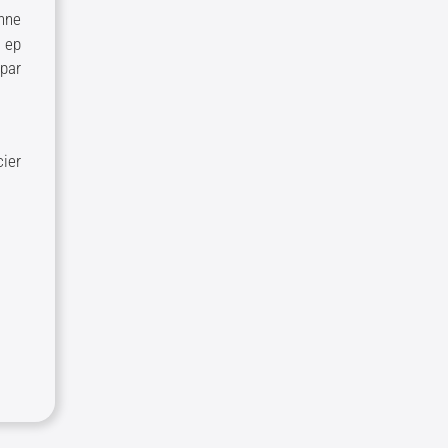
nne
t ep
par
cier